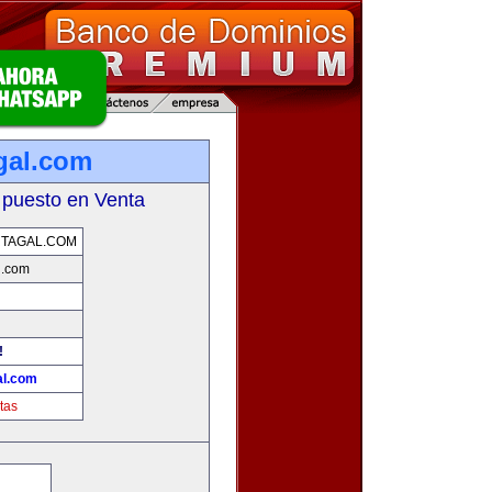
gal.com
 puesto en Venta
TAGAL.COM
l.com
!
al.com
tas