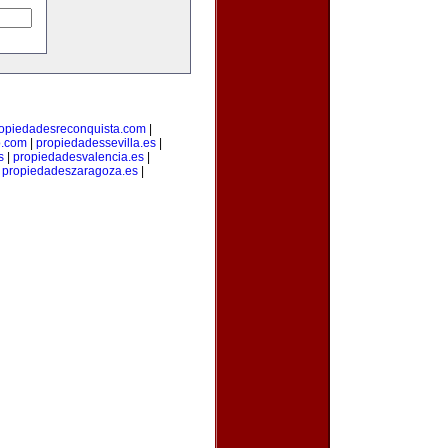
opiedadesreconquista.com
|
o.com
|
propiedadessevilla.es
|
s
|
propiedadesvalencia.es
|
|
propiedadeszaragoza.es
|