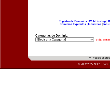
Registro de Dominios
|
Web Hosting
|
D
Dominios Expirados
|
Industrias
|
Indu
Categorías de Dominio:
[Pág. princi
** Precios expre
© 2002/2022 Solo10.com