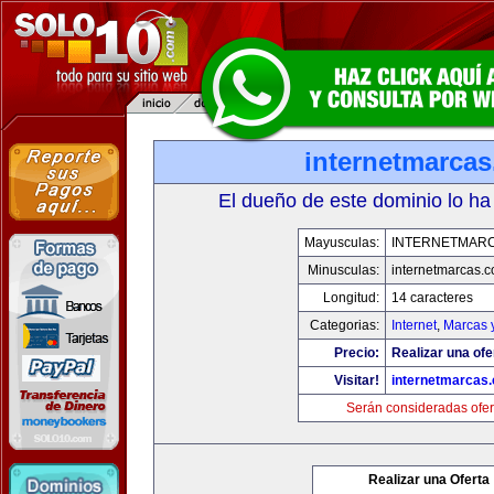
internetmarca
El dueño de este dominio lo ha
Mayusculas:
INTERNETMAR
Minusculas:
internetmarcas.
Longitud:
14 caracteres
Categorias:
Internet
,
Marcas 
Precio:
Realizar una ofe
Visitar!
internetmarcas
Serán consideradas ofer
Realizar una Oferta