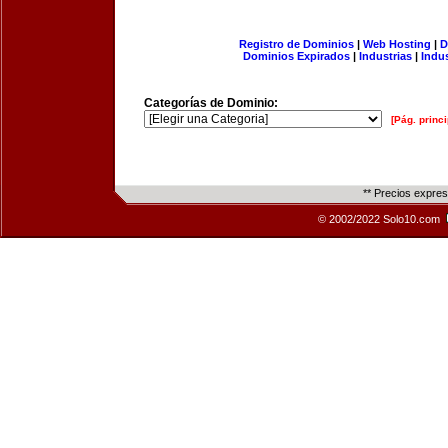
Registro de Dominios
|
Web Hosting
|
D
Dominios Expirados
|
Industrias
|
Indu
Categorías de Dominio:
[Pág. princi
** Precios expre
© 2002/2022 Solo10.com