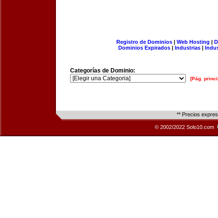
Registro de Dominios
|
Web Hosting
|
D
Dominios Expirados
|
Industrias
|
Indu
Categorías de Dominio:
[Pág. princi
** Precios expre
© 2002/2022 Solo10.com