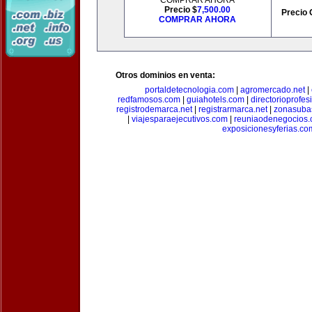
COMPRAR AHORA
Precio $
7,500.00
Precio 
COMPRAR AHORA
Otros dominios en venta:
portaldetecnologia.com
|
agromercado.net
|
redfamosos.com
|
guiahotels.com
|
directorioprofes
registrodemarca.net
|
registrarmarca.net
|
zonasuba
|
viajesparaejecutivos.com
|
reuniaodenegocios
exposicionesyferias.co