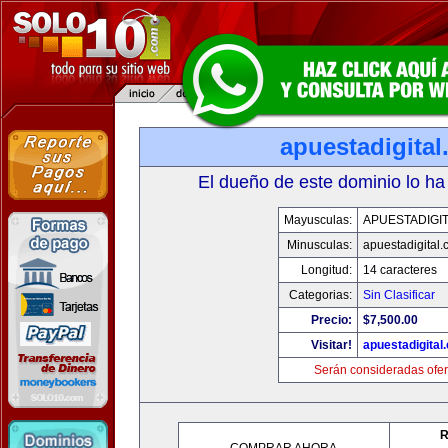
apuestadigita
El dueño de este dominio lo ha
Mayusculas:
APUESTADIGI
Minusculas:
apuestadigital
Longitud:
14 caracteres
Categorias:
Sin Clasificar
Precio:
$7,500.00
Visitar!
apuestadigital
Serán consideradas ofer
R