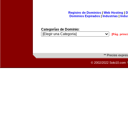
Registro de Dominios
|
Web Hosting
|
D
Dominios Expirados
|
Industrias
|
Indu
Categorías de Dominio:
[Pág. princi
** Precios expre
© 2002/2022 Solo10.com