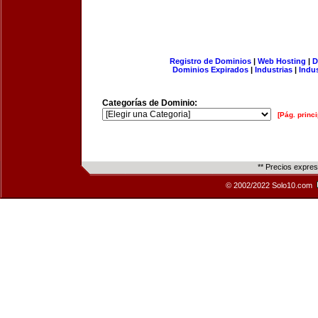
Registro de Dominios
|
Web Hosting
|
D
Dominios Expirados
|
Industrias
|
Indu
Categorías de Dominio:
[Pág. princi
** Precios expre
© 2002/2022 Solo10.com