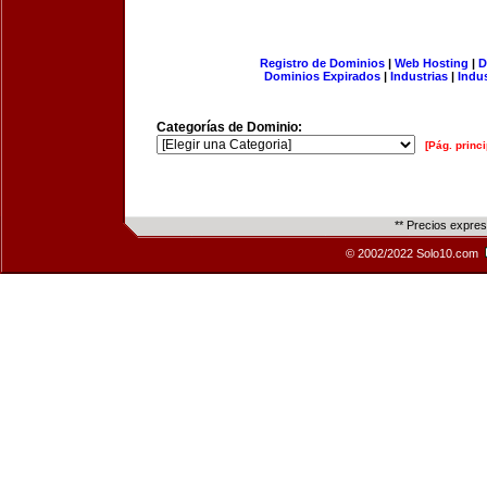
Registro de Dominios
|
Web Hosting
|
D
Dominios Expirados
|
Industrias
|
Indu
Categorías de Dominio:
[Pág. princi
** Precios expre
© 2002/2022 Solo10.com