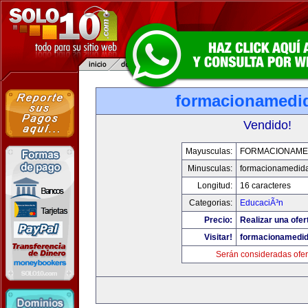
formacionamedi
Vendido!
Mayusculas:
FORMACIONAME
Minusculas:
formacionamedid
Longitud:
16 caracteres
Categorias:
EducaciÃ³n
Precio:
Realizar una ofer
Visitar!
formacionamedi
Serán consideradas ofer