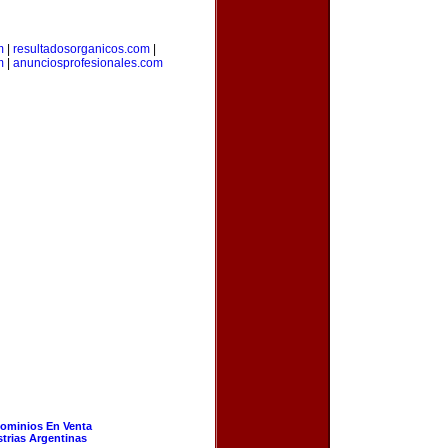
m
|
resultadosorganicos.com
|
m
|
anunciosprofesionales.com
ominios En Venta
strias Argentinas