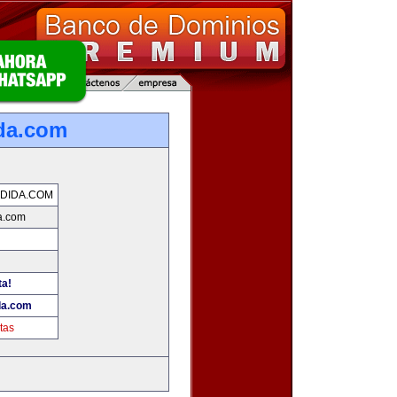
da.com
DIDA.COM
a.com
ta!
da.com
tas