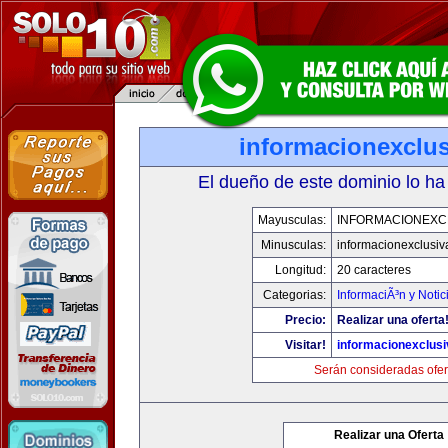
informacionexclu
El dueño de este dominio lo ha
Mayusculas:
INFORMACIONEXC
Minusculas:
informacionexclusi
Longitud:
20 caracteres
Categorias:
InformaciÃ³n y Notic
Precio:
Realizar una oferta
Visitar!
informacionexclus
Serán consideradas ofer
Realizar una Oferta