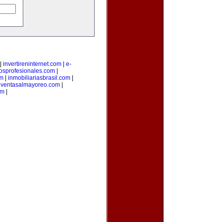
|
invertireninternet.com
|
e-
iosprofesionales.com
|
om
|
inmobiliariasbrasil.com
|
|
ventasalmayoreo.com
|
om
|