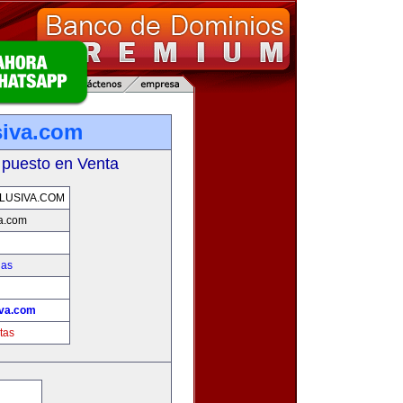
siva.com
 puesto en Venta
LUSIVA.COM
va.com
ias
!
iva.com
tas