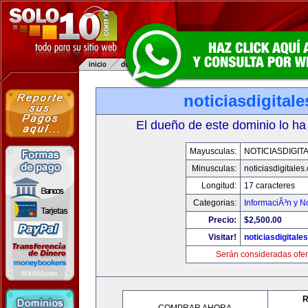
noticiasdigital
El dueño de este dominio lo ha
Mayusculas:
NOTICIASDIGIT
Minusculas:
noticiasdigitales
Longitud:
17 caracteres
Categorias:
InformaciÃ³n y No
Precio:
$2,500.00
Visitar!
noticiasdigitale
Serán consideradas ofer
R