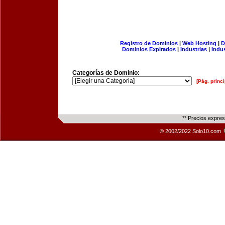
Registro de Dominios
|
Web Hosting
|
D
Dominios Expirados
|
Industrias
|
Indu
Categorías de Dominio:
[Pág. princi
** Precios expre
© 2002/2022 Solo10.com