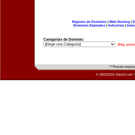
Registro de Dominios
|
Web Hosting
|
D
Dominios Expirados
|
Industrias
|
Indu
Categorías de Dominio:
[Pág. princi
** Precios expre
© 2002/2022 Solo10.com