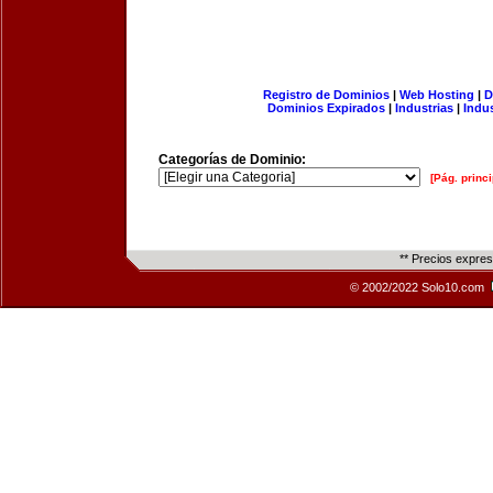
Registro de Dominios
|
Web Hosting
|
D
Dominios Expirados
|
Industrias
|
Indu
Categorías de Dominio:
[Pág. princi
** Precios expre
© 2002/2022 Solo10.com