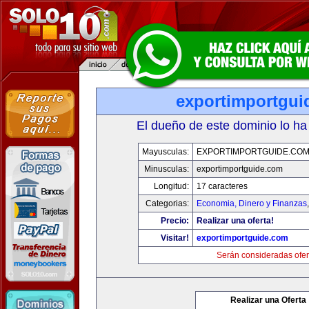
exportimportgui
El dueño de este dominio lo ha
Mayusculas:
EXPORTIMPORTGUIDE.CO
Minusculas:
exportimportguide.com
Longitud:
17 caracteres
Categorias:
Economia, Dinero y Finanzas
Precio:
Realizar una oferta!
Visitar!
exportimportguide.com
Serán consideradas ofer
Realizar una Oferta