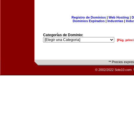
Registro de Dominios
|
Web Hosting
|
D
Dominios Expirados
|
Industrias
|
Indu
Categorías de Dominio:
[Pág. princi
** Precios expre
© 2002/2022 Solo10.com