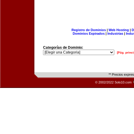
Registro de Dominios
|
Web Hosting
|
D
Dominios Expirados
|
Industrias
|
Indu
Categorías de Dominio:
[Pág. princi
** Precios expre
© 2002/2022 Solo10.com