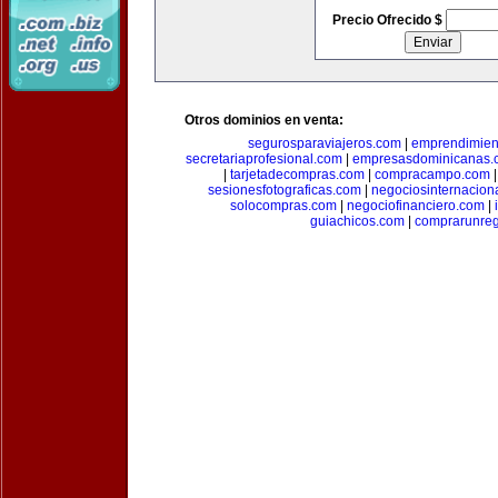
Precio Ofrecido $
Otros dominios en venta:
segurosparaviajeros.com
|
emprendimient
secretariaprofesional.com
|
empresasdominicanas.
|
tarjetadecompras.com
|
compracampo.com
sesionesfotograficas.com
|
negociosinternacion
solocompras.com
|
negociofinanciero.com
|
guiachicos.com
|
comprarunre