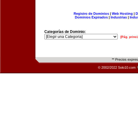
Registro de Dominios
|
Web Hosting
|
D
Dominios Expirados
|
Industrias
|
Indu
Categorías de Dominio:
[Pág. princi
** Precios expre
© 2002/2022 Solo10.com