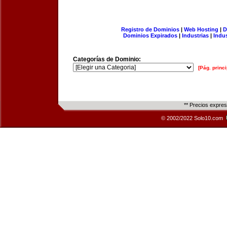
Registro de Dominios
|
Web Hosting
|
D
Dominios Expirados
|
Industrias
|
Indu
Categorías de Dominio:
[Pág. princi
** Precios expre
© 2002/2022 Solo10.com