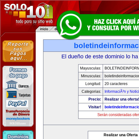
boletindeinforma
El dueño de este dominio lo ha
Mayusculas:
BOLETINDEINFOR
Minusculas:
boletindeinformaci
Longitud:
20 caracteres
Categorias:
InformaciÃ³n y Notic
Precio:
Realizar una oferta
Visitar!
boletindeinformaci
Serán consideradas ofer
Realizar una Oferta