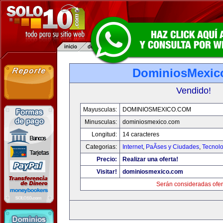
DominiosMexic
Vendido!
Mayusculas:
DOMINIOSMEXICO.COM
Minusculas:
dominiosmexico.com
Longitud:
14 caracteres
Categorias:
Internet
,
PaÃ­ses y Ciudades
,
Tecnolo
Precio:
Realizar una oferta!
Visitar!
dominiosmexico.com
Serán consideradas ofer