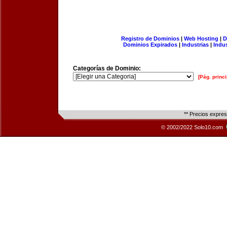
Registro de Dominios
|
Web Hosting
|
D
Dominios Expirados
|
Industrias
|
Indu
Categorías de Dominio:
[Pág. princi
** Precios expre
© 2002/2022 Solo10.com