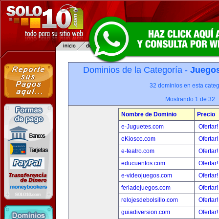
Dominios de la Categoría -
Juegos
32 dominios en esta categ
Mostrando 1 de 32
Nombre de Dominio
Precio
e-Juguetes.com
Ofertar
eKiosco.com
Ofertar
e-teatro.com
Ofertar
educuentos.com
Ofertar
e-videojuegos.com
Ofertar
feriadejuegos.com
Ofertar
relojesdebolsillo.com
Ofertar
guiadiversion.com
Ofertar